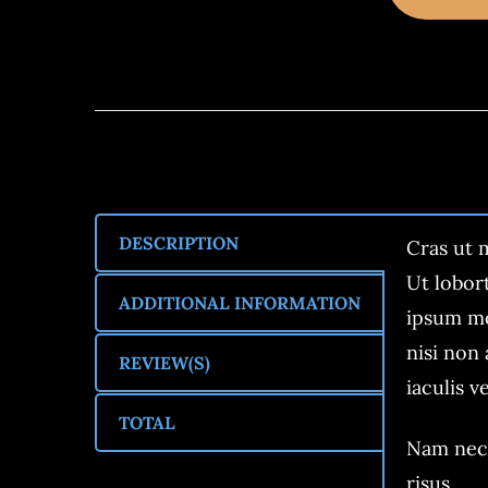
DESCRIPTION
Cras ut 
Ut lobort
ADDITIONAL INFORMATION
ipsum mo
nisi non
REVIEW(S)
iaculis v
TOTAL
Nam nec 
risus.