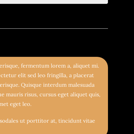
lerisque, fermentum lorem a, aliquet mi.
tetur elit sed leo fringilla, a placerat
elerisque. Quisque interdum malesuada
 mauris risus, cursus eget aliquet quis,
met eget leo.
dales ut porttitor at, tincidunt vitae