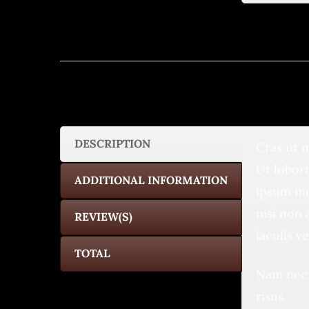
DESCRIPTION
Cras ut m
Ut lobort
ADDITIONAL INFORMATION
ipsum mo
nisi non 
REVIEW(S)
iaculis v
TOTAL
Nam nec 
risus.