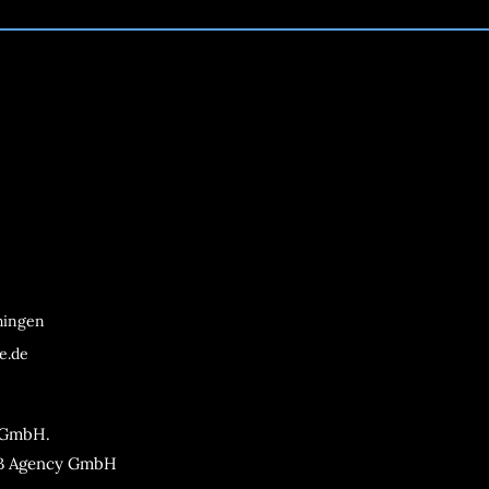
chingen
e.de
 GmbH.
 Agency GmbH