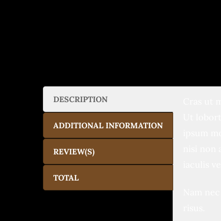
DESCRIPTION
Cras ut m
Ut lobort
ADDITIONAL INFORMATION
ipsum mo
nisi non 
REVIEW(S)
iaculis v
TOTAL
Nam nec 
risus.