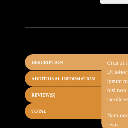
DESCRIPTION
Cras ut 
Ut lobort
ADDITIONAL INFORMATION
ipsum mo
nisi non
REVIEW(S)
iaculis 
TOTAL
Nam nec 
risus.