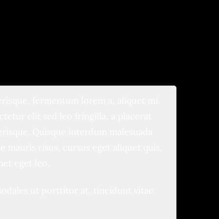
erisque, fermentum lorem a, aliquet mi.
etur elit sed leo fringilla, a placerat
elerisque. Quisque interdum malesuada
 mauris risus, cursus eget aliquet quis,
met eget leo.
ales ut porttitor at, tincidunt vitae