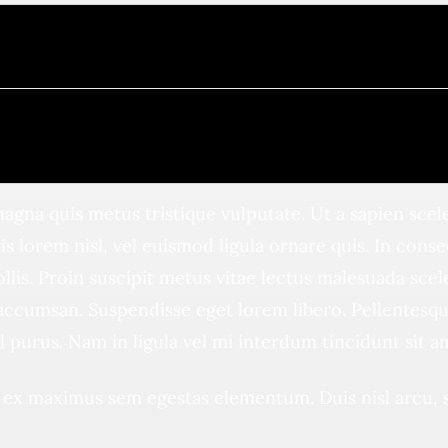
agna quis metus tristique vulputate. Ut a sapien scel
is lorem nisl, vel euismod ligula ornare quis. In consect
llis. Proin suscipit metus vitae lectus malesuada sc
accumsan. Suspendisse eget lorem libero. Pellentesque
el purus. Nam in ligula vel mi interdum tincidunt sit a
ex maximus sem egestas elementum. Duis nisl arcu, sod