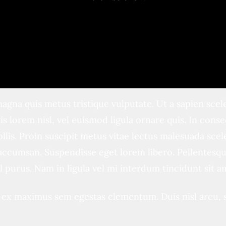
agna quis metus tristique vulputate. Ut a sapien scel
is lorem nisl, vel euismod ligula ornare quis. In consect
llis. Proin suscipit metus vitae lectus malesuada sc
accumsan. Suspendisse eget lorem libero. Pellentesque
el purus. Nam in ligula vel mi interdum tincidunt sit a
ex maximus sem egestas elementum. Duis nisl arcu, sod