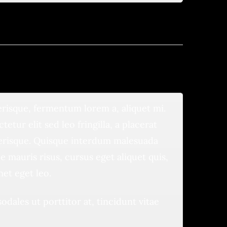
erisque, fermentum lorem a, aliquet mi.
etur elit sed leo fringilla, a placerat
elerisque. Quisque interdum malesuada
 mauris risus, cursus eget aliquet quis,
met eget leo.
ales ut porttitor at, tincidunt vitae