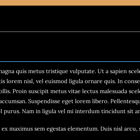
magna quis metus tristique vulputate. Ut a sapien sce
is lorem nisl, vel euismod ligula ornare quis. In consec
llis. Proin suscipit metus vitae lectus malesuada sc
 accumsan. Suspendisse eget lorem libero. Pellentesque
el purus. Nam in ligula vel mi interdum tincidunt sit a
ex maximus sem egestas elementum. Duis nisl arcu, sod