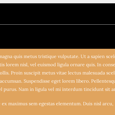
magna quis metus tristique vulputate. Ut a sapien sce
is lorem nisl, vel euismod ligula ornare quis. In consec
llis. Proin suscipit metus vitae lectus malesuada sc
 accumsan. Suspendisse eget lorem libero. Pellentesque
vel purus. Nam in ligula vel mi interdum tincidunt sit a
ex maximus sem egestas elementum. Duis nisl arcu, so